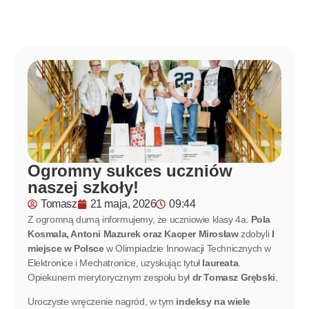
Ogromny sukces uczniów
naszej szkoły!
Tomasz
21 maja, 2026
09:44
Z ogromną dumą informujemy, że uczniowie klasy 4a:
Pola
Kosmala, Antoni Mazurek oraz Kacper Mirosław
zdobyli
I
miejsce w Polsce
w Olimpiadzie Innowacji Technicznych w
Elektronice i Mechatronice, uzyskując tytuł
laureata
.
Opiekunem merytorycznym zespołu był
dr Tomasz Grębski
.
Uroczyste wręczenie nagród, w tym
indeksy na wiele