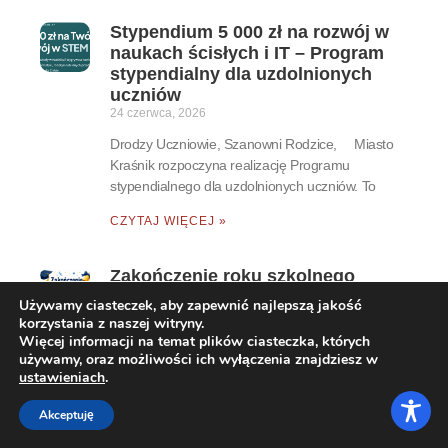
Stypendium 5 000 zł na rozwój w
naukach ścisłych i IT – Program
stypendialny dla uzdolnionych
uczniów
24 czerwca, 2026
Drodzy Uczniowie, Szanowni Rodzice, Miasto
Kraśnik rozpoczyna realizację Programu
stypendialnego dla uzdolnionych uczniów. To
CZYTAJ WIĘCEJ »
Zakończenie roku szkolnego
2025/2026
Używamy ciasteczek, aby zapewnić najlepszą jakość
24 czerwca, 2026
korzystania z naszej witryny.
Więcej informacji na temat plików ciasteczka, których
Uroczyste zakończenie roku szkolnego odbędzie
używamy, oraz możliwości ich wyłączenia znajdziesz w
się w piątek 26 czerwca 2026 r. o godzinie 9:00
ustawieniach
.
CZYTAJ WIĘCEJ »
Akceptuję