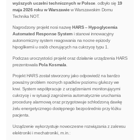
wyższych uczelni technicznych w Polsce
. odbyło się
19
maja 2026 roku w Warszawie
w Warszawskim Domu
Technika NOT.
Nagrodzony projekt nosi nazwę
HARS – Hypoglycemia
Automated Response System
i stanowi innowacyjny
autonomiczny system reagowania na nocne epizody
hipoglikemii u osób chorujących na cukrzycę typu 1.
Podczas uroczystości projekt oraz działanie urządzenia HARS
prezentowała
Pola Kosmala
.
Projekt HARS został stworzony jako odpowiedź na bardzo
poważny problem nocnych spadków poziomu glukozy we
krwi. System współpracuje z urządzeniami monitorującymi
cukrzycę i w sytuacji zagrożenia automatycznie uruchamia
procedurę alarmową oraz przygotowuje schłodzoną dawkę
żelu energetycznego dostępnego bezpośrednio przy łóżku
pacjenta.
Urządzenie wykorzystuje nowoczesne rozwiązania z zakresu
elektroniki i mechatroniki, m.in.: