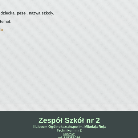
 dziecka, pesel, nazwa szkoły.
ernet:
ta
Zespół Szkół nr 2
II Liceum Ogólnokształcące im. Mikołaja Reja
Technikum nr 2
Kontakt:
tel. 818256986